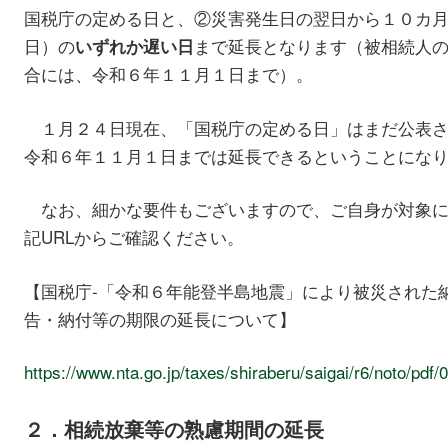
国税庁の定める日と、②災害発生日の翌日から１０カ
日）の
まで延長となります（被相続人
いずれか遅い日
合には、令和６年１１月１日まで）。
１月２４日現在、「国税庁の定める日」はまだ公表さ
令和６年１１月１日までは延長できるということにな
なお、細かな要件もございますので、ご自身が対象に
記URLからご確認ください。
【国税庁-「令和６年能登半島地震」により被災された
告・納付等の期限の延長について】
https://www.nta.go.jp/taxes/shiraberu/saigai/r6/noto/pdf
２．相続放棄等の熟慮期間の延長