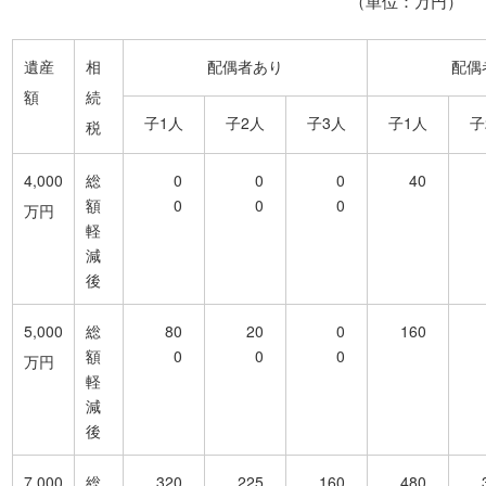
（単位：万円）
遺産
相
配偶者あり
配偶
額
続
子1人
子2人
子3人
子1人
子
税
4,000
総
0
0
0
40
額
0
0
0
万円
軽
減
後
5,000
総
80
20
0
160
額
0
0
0
万円
軽
減
後
7,000
総
320
225
160
480