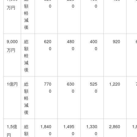
額
0
0
0
万円
軽
減
後
9,000
総
620
480
400
920
額
0
0
0
万円
軽
減
後
1億円
総
770
630
525
1,220
額
0
0
0
軽
減
後
1,5億
総
1,840
1,495
1,330
2,860
1,
額
0
0
0
円