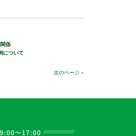
の関係
例について
次のページ »