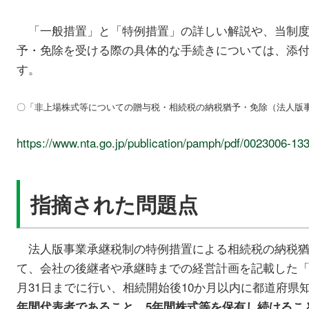
「一般措置」と「特例措置」の詳しい解説や、当制度
予・免除を受ける際の具体的な手続きについては、添
す。
〇「非上場株式等についての贈与税・相続税の納税猶予・免除（法人版事
https://www.nta.go.jp/publication/pamph/pdf/0023006-13
指摘された問題点
法人版事業承継税制の特例措置による相続税の納税猶
て、会社の後継者や承継時までの経営計画を記載した「
月31日までに行い、相続開始後10か月以内に都道府県
、
年間代表者であること
5年間株式等を保有し続けるこ