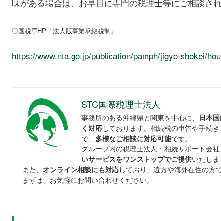
味がある場合は、お早目に専門の税理士等にご相談さ
〇国税庁HP「法人版事業承継税制」
https://www.nta.go.jp/publication/pamph/jigyo-shokei/hou
STC国際税理士法人
事務所のある沖縄県と関東を中心に、
日本国
く対応
しております。相続税の申告や手続き
で、
多様なご相談に対応可能
です。
グループ内の税理士法人・相続サポート会社
いサービスをワンストップでご提供
いたしま
また、
オンライン相談にも対応
しており、遠方や海外在住の方
まずは、お気軽にお問い合わせください。