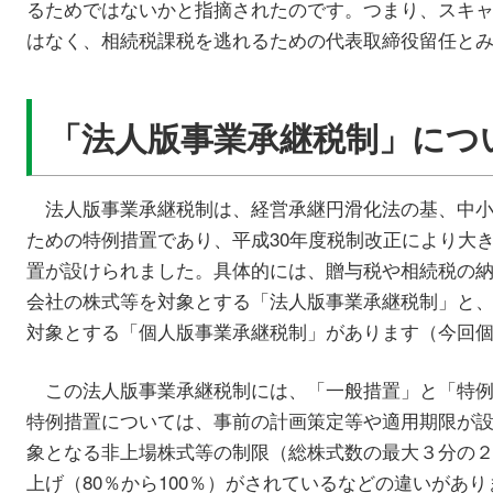
るためではないかと指摘されたのです。つまり、スキ
はなく、相続税課税を逃れるための代表取締役留任と
「法人版事業承継税制」につ
法人版事業承継税制は、経営承継円滑化法の基、中小
ための特例措置であり、平成30年度税制改正により大き
置が設けられました。具体的には、贈与税や相続税の
会社の株式等を対象とする「法人版事業承継税制」と
対象とする「個人版事業承継税制」があります（今回
この法人版事業承継税制には、「一般措置」と「特例
特例措置については、事前の計画策定等や適用期限が
象となる非上場株式等の制限（総株式数の最大３分の
上げ（80％から100％）がされているなどの違いがあり